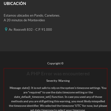
UBICACIÓN
Estamos ubicados en Pando, Canelones.
A 20 minutos de Montevideo
Av. Roosvelt 832 - C.P. 91.000
Copyright ©
A PHP Error was encountered
Severity: Warning
Message: date(): It is not safe to rely on the system's timezone settings. You
are *required* to use the date.timezone setting or the
date_default_timezone_set() function. In case you used any of those
methods and you are still getting this warning, you most likely misspelled
the timezone identifier. We selected the timezone 'UTC' for now, but please
set date.timezone to select your timezone.