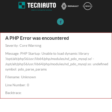
A PHP Error was encountered
Severity: Core Warning
Message: PHP Startup: Unable to load dynamic library
'/opt/alt/php56/usr/lib64/php/modules/nd_pdo_mysql.so' -
/opt/alt/php56/usr/lib64/php/modules/nd_pdo_mysql.so: undefined
symbol: pdo_parse_params
Filename: Unknown
Line Number: 0
Backtrace: