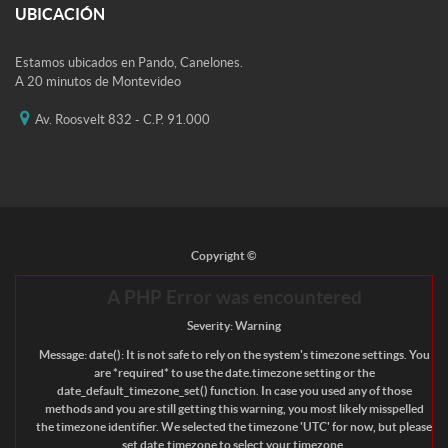
UBICACIÓN
Estamos ubicados en Pando, Canelones.
A 20 minutos de Montevideo
Av. Roosvelt 832 - C.P. 91.000
Copyright ©
A PHP Error was encountered
Severity: Warning
Message: date(): It is not safe to rely on the system's timezone settings. You
are *required* to use the date.timezone setting or the
date_default_timezone_set() function. In case you used any of those
methods and you are still getting this warning, you most likely misspelled
the timezone identifier. We selected the timezone 'UTC' for now, but please
set date.timezone to select your timezone.