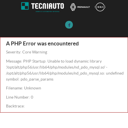
A PHP Error was encountered
Severity: Core Warning
Message: PHP Startup: Unable to load dynamic library
'/opt/alt/php56/usr/lib64/php/modules/nd_pdo_mysql.so' -
/opt/alt/php56/usr/lib64/php/modules/nd_pdo_mysql.so: undefined
symbol: pdo_parse_params
Filename: Unknown
Line Number: 0
Backtrace: